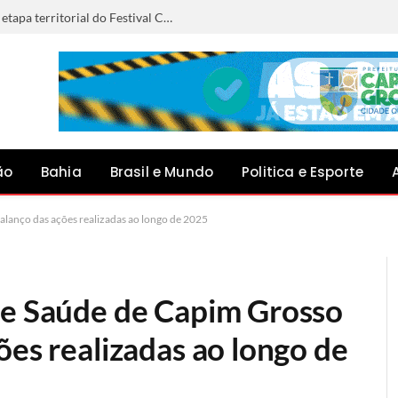
Anna Liz representará Capim Grosso na etapa territorial do Festival Canto do Jacuípe, em Baixa Grande
ão
Bahia
Brasil e Mundo
Politica e Esporte
alanço das ações realizadas ao longo de 2025
de Saúde de Capim Grosso
ões realizadas ao longo de