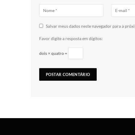
Salvar meus dados neste navegador para a próx
Favor digite a resposta em dígitos:
dois × quatro =