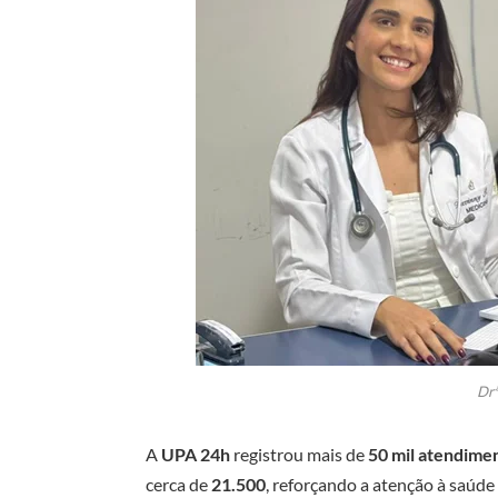
Drª
A
UPA 24h
registrou mais de
50 mil atendime
cerca de
21.500
, reforçando a atenção à saúd