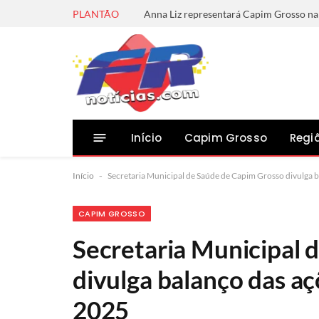
PLANTÃO
Início
Capim Grosso
Regi
Início
-
Secretaria Municipal de Saúde de Capim Grosso divulga b
CAPIM GROSSO
Secretaria Municipal 
divulga balanço das aç
2025