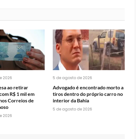
que
mail
você
acha
do
WhatsApp?
e 2026
5 de agosto de 2026
sa ao retirar
Advogado é encontrado morto a
om R$ 1 mil em
tiros dentro do próprio carro no
 nos Correios de
interior da Bahia
moso
5 de agosto de 2026
e 2026