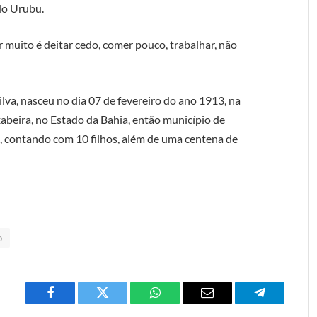
 do Urubu.
r muito é deitar cedo, comer pouco, trabalhar, não
va, nasceu no dia 07 de fevereiro do ano 1913, na
abeira, no Estado da Bahia, então município de
e, contando com 10 filhos, além de uma centena de
o
Facebook
Twitter
O
E-
Telegrama