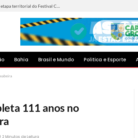
Anna Liz representará Capim Grosso na etapa territorial do Festival Canto do Jacuípe, em Baixa Grande
ão
Bahia
Brasil e Mundo
Politica e Esporte
xabeira
leta 111 anos no
ra
2 Minutos de Leitura