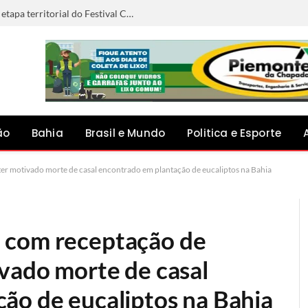
Anna Liz representará Capim Grosso na etapa territorial do Festival Canto do Jacuípe, em Baixa Grande
ão
Bahia
Brasil e Mundo
Politica e Esporte
er motivado morte de casal encontrado em plantação de eucaliptos na Bahia
 com receptação de
ivado morte de casal
ão de eucaliptos na Bahia