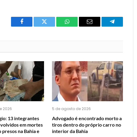
Facebook
Twitter
O
E-
Telegrama
que
mail
você
acha
do
WhatsApp?
e 2026
5 de agosto de 2026
io: 13 integrantes
Advogado é encontrado morto a
nvolvidos em mortes
tiros dentro do próprio carro no
o presos na Bahia e
interior da Bahia