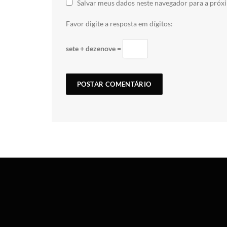
Salvar meus dados neste navegador para a próx
Favor digite a resposta em dígitos:
sete + dezenove =