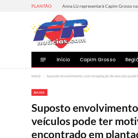
PLANTÃO
Início
Capim Grosso
Regi
Início
-
Suposto envolvimento com receptação de veículos pode t
BAHIA
Suposto envolvimento
veículos pode ter mot
encontrado em plantaç