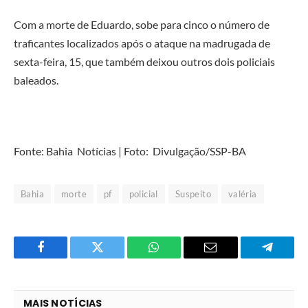
Com a morte de Eduardo, sobe para cinco o número de
traficantes localizados após o ataque na madrugada de
sexta-feira, 15, que também deixou outros dois policiais
baleados.
Fonte: Bahia Notícias | Foto: Divulgação/SSP-BA
Bahia
morte
pf
policial
Suspeito
valéria
Facebook
Twitter
O
E-
Telegra
que
mail
você
MAIS NOTÍCIAS