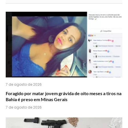
acha
do
WhatsApp?
7 de agosto de 2026
Foragido por matar jovem grávida de oito meses a tiros na
Bahia é preso em Minas Gerais
7 de agosto de 2026