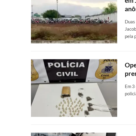
em 
anô
Duas 
Jacob
pela 
Ope
pre
Em 3 
polic