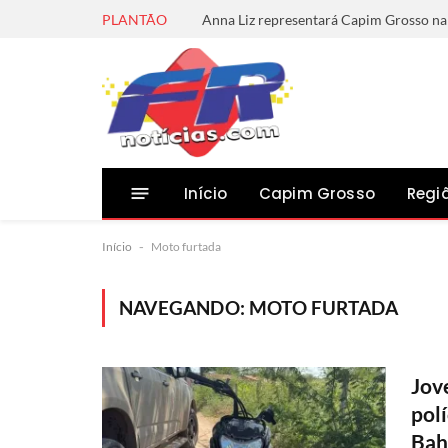
PLANTÃO
Início
Capim Grosso
Regi
Início
-
Moto furtada
NAVEGANDO:
MOTO FURTADA
Jov
polí
Bah