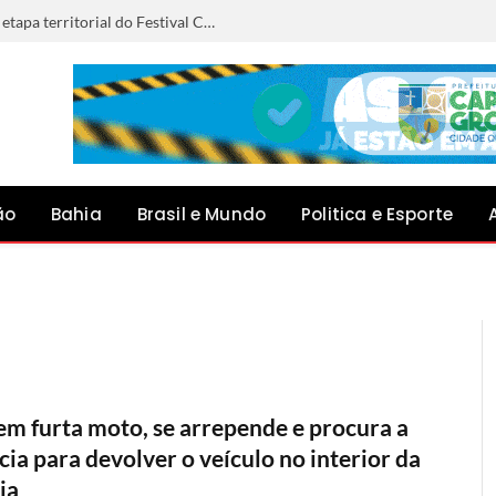
Anna Liz representará Capim Grosso na etapa territorial do Festival Canto do Jacuípe, em Baixa Grande
ão
Bahia
Brasil e Mundo
Politica e Esporte
em furta moto, se arrepende e procura a
cia para devolver o veículo no interior da
ia