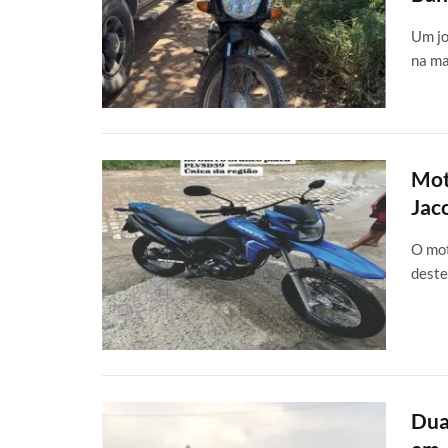
Um jo
na ma
Mot
Jac
O mot
deste
Dua