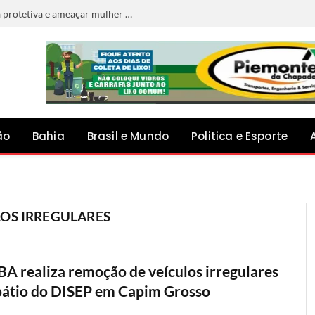
Homem é preso por descumprir medida protetiva e ameaçar mulher em Jacobina
ão
Bahia
Brasil e Mundo
Politica e Esporte
OS IRREGULARES
A realiza remoção de veículos irregulares
pátio do DISEP em Capim Grosso