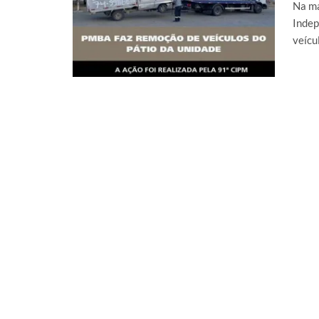
Na ma
Indep
veícu