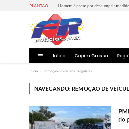
PLANTÃO
Início
Capim Grosso
Regi
Início
-
Remoção de veículos irregulares
NAVEGANDO:
REMOÇÃO DE VEÍCUL
PMB
do 