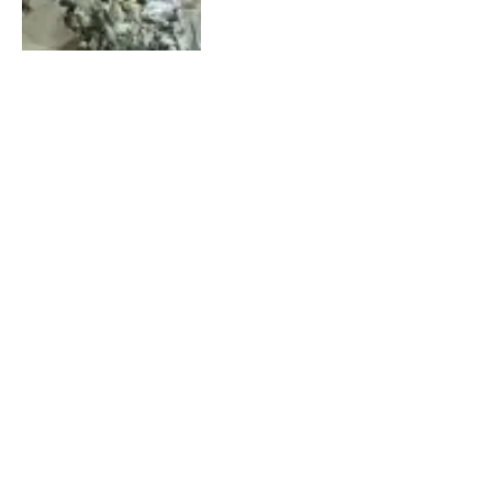
Polícia Civil realiza operação
contra crimes sexuais e
exploração infantojuvenil em
Salvador e Serrinha