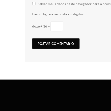
Salvar meus dados neste navegador para a próx
Favor digite a resposta em dígitos:
doze + 16 =