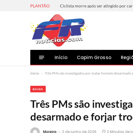
PLANTÃO
Início
Capim Grosso
Regi
Início
-
Três PMs são investigados por matar homem desarmado e f
BAHIA
Três PMs são investi
desarmado e forjar tro
Moreira
2 de junho de 2026
2 Minutos de L