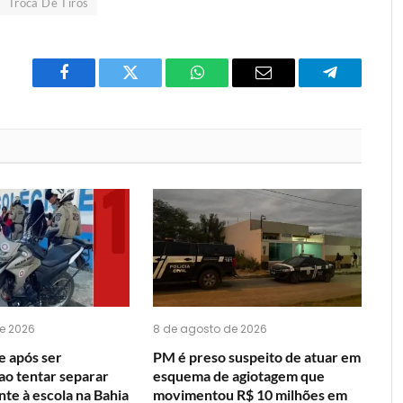
Troca De Tiros
Facebook
Twitter
O
E-
Telegrama
que
mail
você
acha
do
WhatsApp?
e 2026
8 de agosto de 2026
 após ser
PM é preso suspeito de atuar em
ao tentar separar
esquema de agiotagem que
nte à escola na Bahia
movimentou R$ 10 milhões em