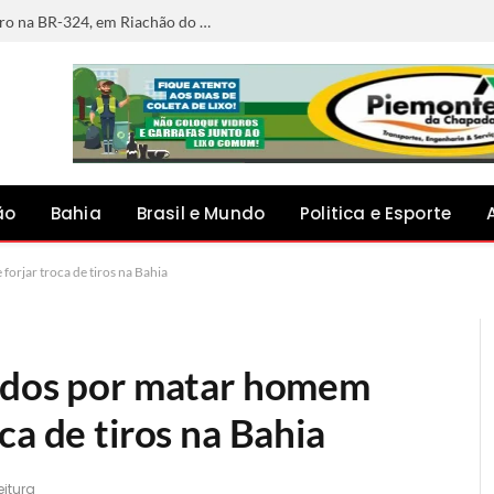
Ciclista morre após ser atingido por carro na BR-324, em Riachão do Jacuípe
ão
Bahia
Brasil e Mundo
Politica e Esporte
orjar troca de tiros na Bahia
gados por matar homem
ca de tiros na Bahia
eitura