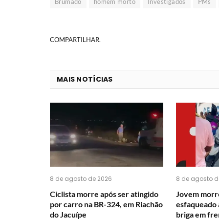
Brumado
homem morto
Investigados
PMs
COMPARTILHAR.
MAIS NOTÍCIAS
8 de agosto de 2026
8 de agosto d
Ciclista morre após ser atingido
Jovem morre
por carro na BR-324, em Riachão
esfaqueado 
do Jacuípe
briga em fre