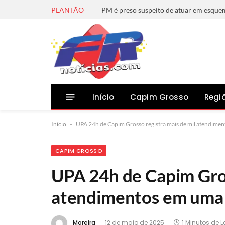
PLANTÃO
Início
Capim Grosso
Regi
Início
-
UPA 24h de Capim Grosso registra mais de mil atendim
CAPIM GROSSO
UPA 24h de Capim Gros
atendimentos em um
Moreira
12 de maio de 2025
1 Minutos de L