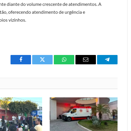
ente diante do volume crescente de atendimentos. A
tão, oferecendo atendimento de urgência e
ios vizinhos.
Facebook
Twitter
O
E-
Telegrama
que
mail
você
acha
do
WhatsApp?