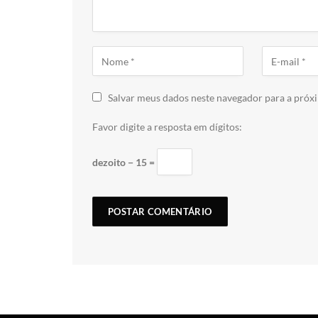
Salvar meus dados neste navegador para a próx
Favor digite a resposta em dígitos:
dezoito − 15 =