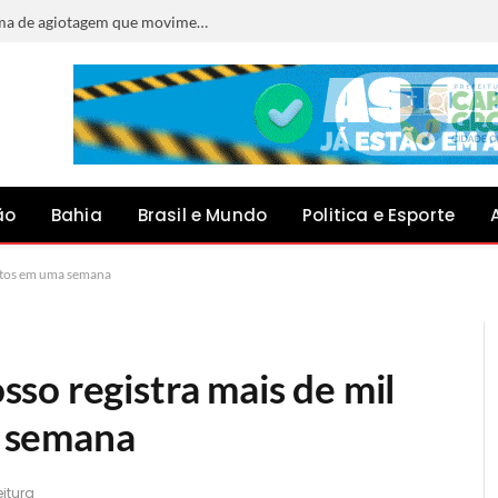
PM é preso suspeito de atuar em esquema de agiotagem que movimentou R$ 10 milhões em Senhor do Bonfim
ão
Bahia
Brasil e Mundo
Politica e Esporte
entos em uma semana
so registra mais de mil
a semana
eitura