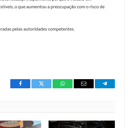
tíveis, o que aumentou a preocupação com o risco de
puradas pelas autoridades competentes.
Facebook
Twitter
O
E-
Telegrama
que
mail
você
acha
do