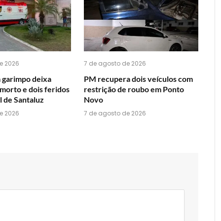
WhatsApp?
e 2026
7 de agosto de 2026
 garimpo deixa
PM recupera dois veículos com
morto e dois feridos
restrição de roubo em Ponto
l de Santaluz
Novo
e 2026
7 de agosto de 2026