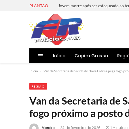
PLANTÃO
Início
Capim Grosso
Regi
Início
-
Van da Secretaria de Saúde de Nova Fátima pega fogo pró
REGIÃO
Van da Secretaria de 
fogo próximo a posto 
Moreira
24 de fevereiro de 2026
1 Minutos 