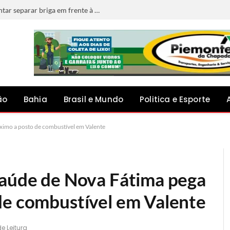
Jovem morre após ser esfaqueado ao tentar separar briga em frente à escola na Bahia
ão
Bahia
Brasil e Mundo
Politica e Esporte
ximo a posto de combustível em Valente
Saúde de Nova Fátima pega
de combustível em Valente
de Leitura