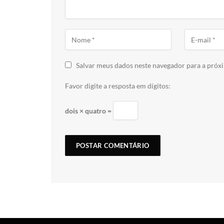
Salvar meus dados neste navegador para a próx
Favor digite a resposta em dígitos:
dois × quatro =