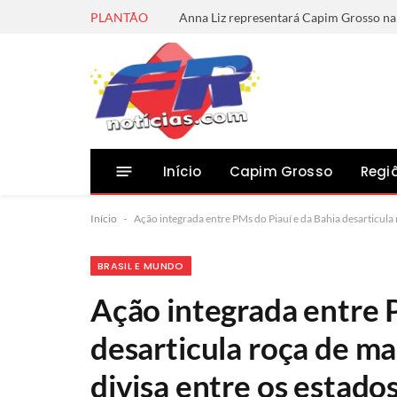
PLANTÃO
Início
Capim Grosso
Regi
Início
-
Ação integrada entre PMs do Piauí e da Bahia desarticula
BRASIL E MUNDO
Ação integrada entre 
desarticula roça de m
divisa entre os estado