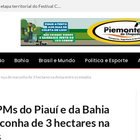
Anna Liz representará Capim Grosso na etapa territorial do Festival Canto do Jacuípe, em Baixa Grande
ão
Bahia
Brasil e Mundo
Politica e Esporte
 roça de maconha de 3 hectares na divisa entre os estados
PMs do Piauí e da Bahia
aconha de 3 hectares na
s