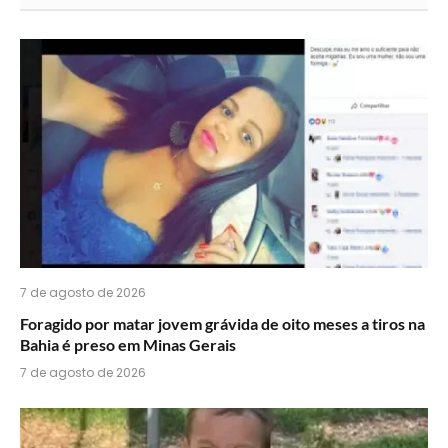
acha
do
WhatsApp?
7 de agosto de 2026
Foragido por matar jovem grávida de oito meses a tiros na
Bahia é preso em Minas Gerais
7 de agosto de 2026