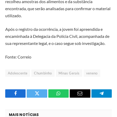
recolheu amostras dos alimentos e da substância
encontrada, que serão analisadas para confirmar o material
utilizado.
Após o registro da ocorrência, a jovem foi apreendida e
encaminhada à Delegacia da Polícia Civil, acompanhada de
sua representante legal, e o caso segue sob investigação.
Fonte: Correio
Adolescente
Chumbinho
Minas Gerais
veneno
Facebook
Twitter
O
E-
Telegra
que
mail
você
MAIS NOTÍCIAS