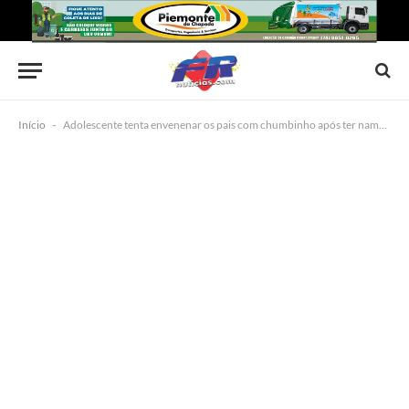
Início
-
Adolescente tenta envenenar os pais com chumbinho após ter namoro proibido