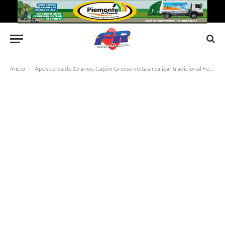
Início
-
Após cerca de 15 anos, Capim Grosso volta a realizar tradicional Festa de Vaqueiros