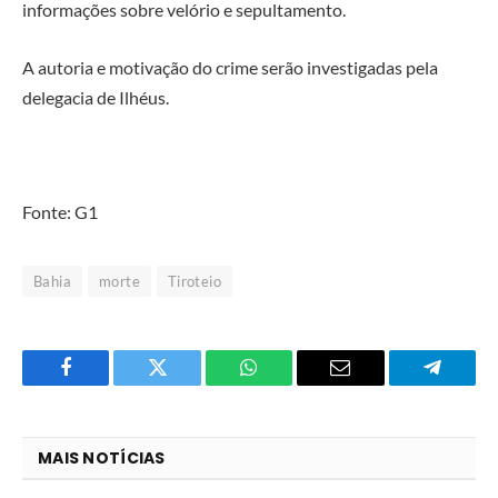
informações sobre velório e sepultamento.
A autoria e motivação do crime serão investigadas pela
delegacia de Ilhéus.
Fonte: G1
Bahia
morte
Tiroteio
Facebook
Twitter
O
E-
Telegra
que
mail
você
MAIS NOTÍCIAS
acha