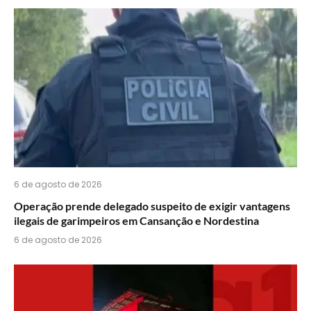
do
WhatsApp?
6 de agosto de 2026
Operação prende delegado suspeito de exigir vantagens
ilegais de garimpeiros em Cansanção e Nordestina
6 de agosto de 2026