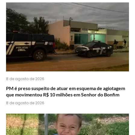
do
WhatsApp?
8 de agosto de 2026
PM é preso suspeito de atuar em esquema de agiotagem
que movimentou R$ 10 milhões em Senhor do Bonfim
8 de agosto de 2026