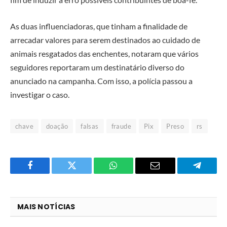
As duas influenciadoras, que tinham a finalidade de
arrecadar valores para serem destinados ao cuidado de
animais resgatados das enchentes, notaram que vários
seguidores reportaram um destinatário diverso do
anunciado na campanha. Com isso, a polícia passou a
investigar o caso.
chave
doação
falsas
fraude
Pix
Preso
rs
Facebook
Twitter
O
E-
Telegra
que
mail
você
MAIS NOTÍCIAS
acha