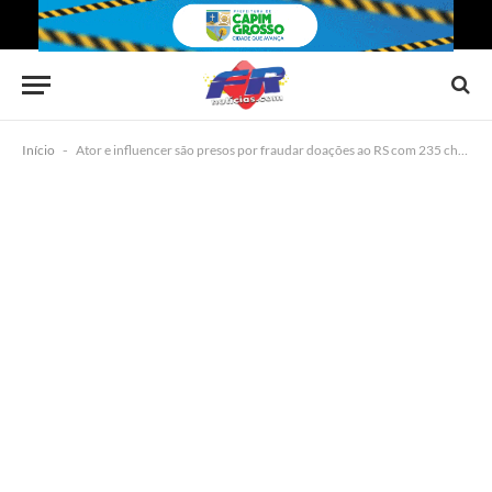
Início
-
Ator e influencer são presos por fraudar doações ao RS com 235 chaves pix falsas