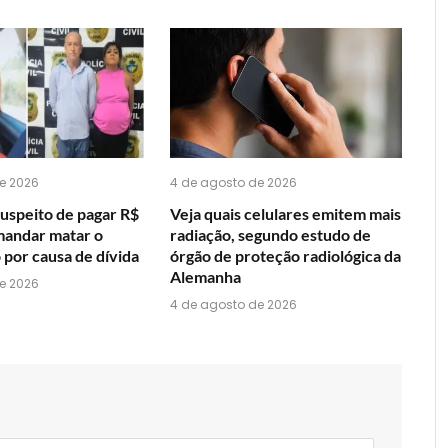
acha
do
WhatsApp?
e 2026
4 de agosto de 2026
suspeito de pagar R$
Veja quais celulares emitem mais
 mandar matar o
radiação, segundo estudo de
o por causa de dívida
órgão de proteção radiológica da
Alemanha
e 2026
4 de agosto de 2026