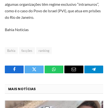
algumas organizações têm regime exclusivo “intramuros”,
como é o caso do Povo de Israel (PVI), que atua em prisões
do Rio de Janeiro.
Bahia Noticias
Bahia
facções
ranking
Facebook
Twitter
O
E-
Telegra
que
mail
você
MAIS NOTÍCIAS
acha
do