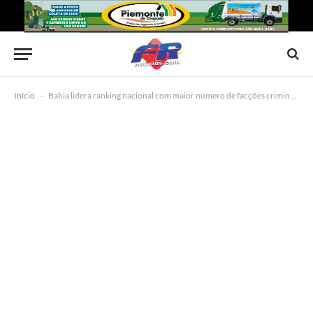
Início
-
Bahia lidera ranking nacional com maior número de facções criminosas em atuação, aponta levantamento