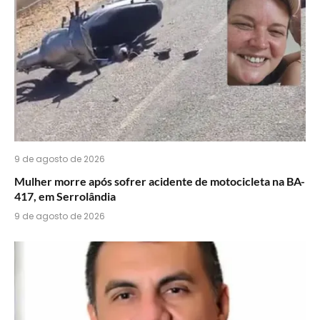
WhatsApp?
9 de agosto de 2026
Mulher morre após sofrer acidente de motocicleta na BA-
417, em Serrolândia
9 de agosto de 2026