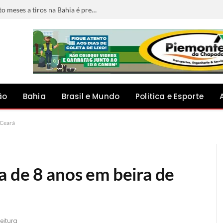
Foragido por matar jovem grávida de oito meses a tiros na Bahia é preso em Minas Gerais
ão
Bahia
Brasil e Mundo
Politica e Esporte
 Ceará
a de 8 anos em beira de
eitura