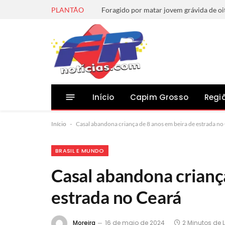
PLANTÃO
Início
Capim Grosso
Regi
Início
-
Casal abandona criança de 8 anos em beira de estrada no
BRASIL E MUNDO
Casal abandona crianç
estrada no Ceará
Moreira
16 de maio de 2024
2 Minutos de L