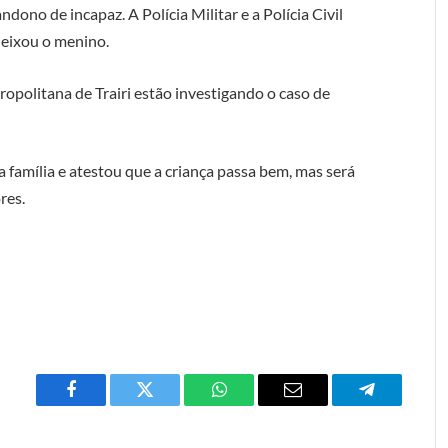
ndono de incapaz. A Polícia Militar e a Polícia Civil
eixou o menino.
ropolitana de Trairi estão investigando o caso de
a família e atestou que a criança passa bem, mas será
res.
Facebook
Twitter
O
E-
Telegrama
que
mail