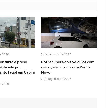
você
acha
do
WhatsApp?
e 2026
7 de agosto de 2026
or furto é preso
PM recupera dois veículos com
ntificado por
restrição de roubo em Ponto
nto facial em Capim
Novo
7 de agosto de 2026
e 2026