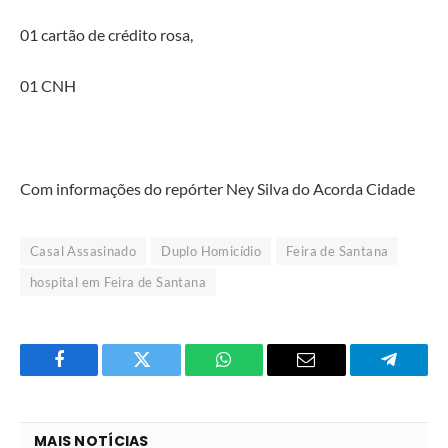
01 cartão de crédito rosa,
01 CNH
Com informações do repórter Ney Silva do Acorda Cidade
Casal Assasinado
Duplo Homicídio
Feira de Santana
hospital em Feira de Santana
Facebook
Twitter
O
E-
Telegra
que
mail
você
MAIS NOTÍCIAS