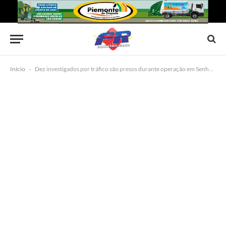
Início
-
Dez investigados por tráfico são presos durante operação em Senhor do Bonfim, Salvador e Simões Filho