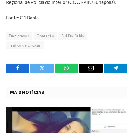
Regional de Polícia do Interior (COORPIN/Eunápolis).
Fonte: G1 Bahia
Dez presos
Operação
Sul Da Bahia
Tráfico de Drogas
Facebook
Twitter
O
E-
Telegra
que
mail
você
MAIS NOTÍCIAS
acha
do
WhatsApp?