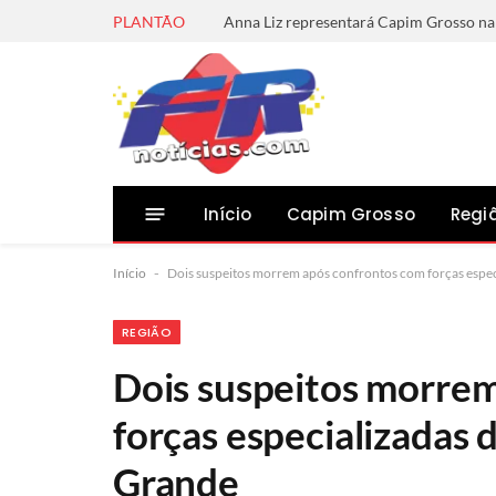
PLANTÃO
Início
Capim Grosso
Regi
Início
-
Dois suspeitos morrem após confrontos com forças espe
REGIÃO
Dois suspeitos morre
forças especializadas
Grande