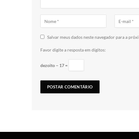
Salvar meus dados neste navegador para a próx
Favor digite a resposta em dígitos:
dezoito − 17 =