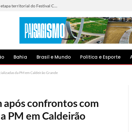
Anna Liz representará Capim Grosso na etapa territorial do Festival Canto do Jacuípe, em Baixa Grande
ão
Bahia
Brasil e Mundo
Politica e Esporte
cializadas da PM em Caldeirão Grande
m após confrontos com
 da PM em Caldeirão