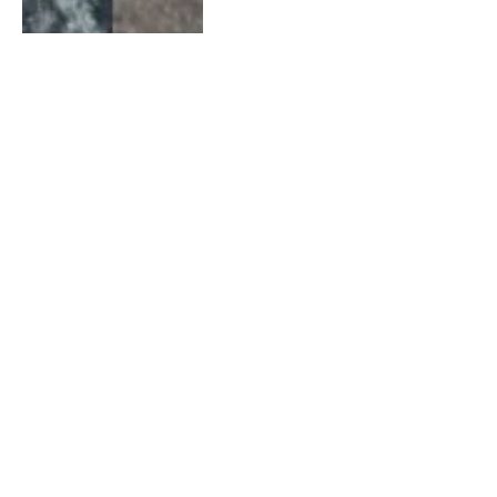
Colisão violenta entre
caminhões deixa dois feridos
na BR-324 próximo a Nova
Fátima