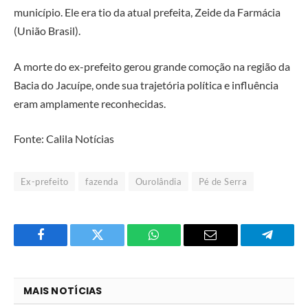
município. Ele era tio da atual prefeita, Zeide da Farmácia
(União Brasil).
A morte do ex-prefeito gerou grande comoção na região da
Bacia do Jacuípe, onde sua trajetória política e influência
eram amplamente reconhecidas.
Fonte: Calila Notícias
Ex-prefeito
fazenda
Ourolândia
Pé de Serra
Facebook
Twitter
O
E-
Telegra
que
mail
você
MAIS NOTÍCIAS