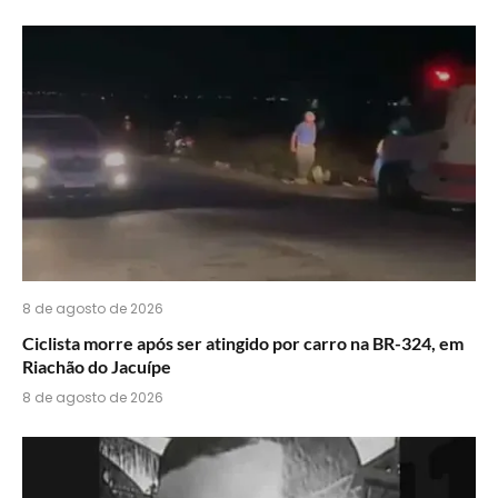
acha
do
WhatsApp?
8 de agosto de 2026
Ciclista morre após ser atingido por carro na BR-324, em
Riachão do Jacuípe
8 de agosto de 2026