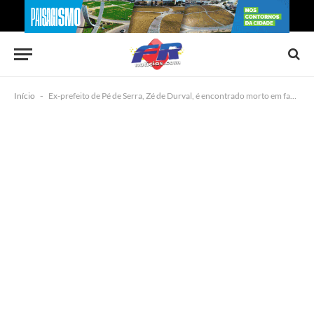
Início
-
Ex-prefeito de Pé de Serra, Zé de Durval, é encontrado morto em fazenda no município de Ourolândia