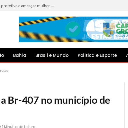
Homem é preso por descumprir medida protetiva e ameaçar mulher em Jacobina
ão
Bahia
Brasil e Mundo
Politica e Esporte
Grosso
a Br-407 no município de
1 Minutos de Leitura