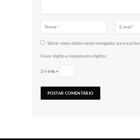
Salvar meus dados neste navegador para a próx
Favor digite a resposta em dígitos:
2 × três =