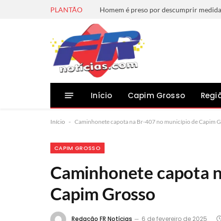
PLANTÃO
Início
Capim Grosso
Regi
Início
-
Caminhonete capota na Br-407 no município de Capim 
CAPIM GROSSO
Caminhonete capota n
Capim Grosso
Redação FR Notícias
6 de fevereiro de 2025