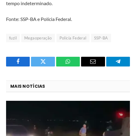
tempo indeterminado.
Fonte: SSP-BA e Polícia Federal.
fuzil
Megaoperação
Policía Federal
SSP-BA
Facebook
Twitter
O
E-
Telegra
que
mail
você
MAIS NOTÍCIAS
acha
do
WhatsApp?