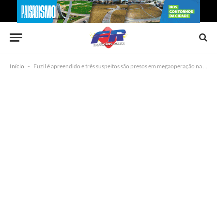
Início
-
Fuzil é apreendido e três suspeitos são presos em megaoperação na Bahia