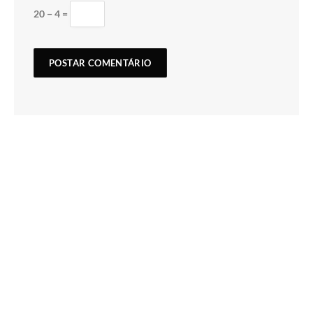
20 − 4 =