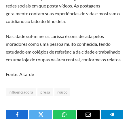
redes sociais em que posta vídeos. As postagens
geralmente contam suas experiências de vida e mostram o
cotidiano ao lado do filho dela.
Na cidade sul-mineira, Larissa é considerada pelos
moradores como uma pessoa muito conhecida, tendo
estudado em colégios de referência da cidade e trabalhado
em uma loja de roupas na área central, conforme os relatos.
Fonte: A tarde
influenciadora
presa
roubo
Facebook
Twitter
O
E-
Telegra
que
mail