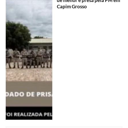
de menor é presa pela PM em
Capim Grosso