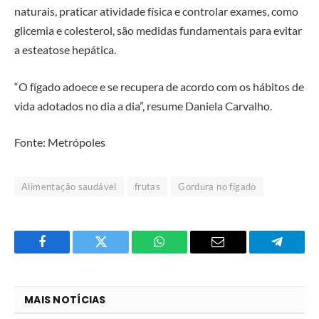
naturais, praticar atividade física e controlar exames, como
glicemia e colesterol, são medidas fundamentais para evitar
a esteatose hepática.
“O fígado adoece e se recupera de acordo com os hábitos de
vida adotados no dia a dia”, resume Daniela Carvalho.
Fonte: Metrópoles
Alimentação saudável
frutas
Gordura no fígado
Facebook
Twitter
O
E-
Telegra
que
mail
você
MAIS NOTÍCIAS