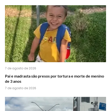
acha
do
WhatsApp?
7 de agosto de 2026
Pai e madrasta são presos por tortura e morte de menino
de 3 anos
7 de agosto de 2026