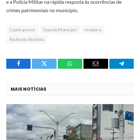
e a Polícia Militar na rápida resposta às ocorrências de
crimes patrimoniais no município.
Capim grosso
Guarda Municipal
recupera
Roubo de Bicicleta
Facebook
Twitter
O
E-
Telegra
que
mail
você
MAIS NOTÍCIAS
acha
do
WhatsApp?