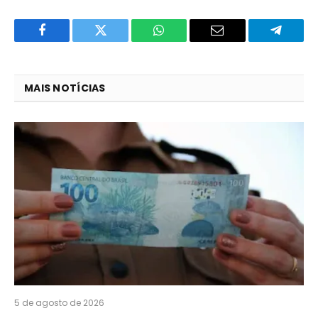
Facebook
Twitter
O
E-
Telegra
que
mail
você
MAIS NOTÍCIAS
acha
do
WhatsApp?
5 de agosto de 2026