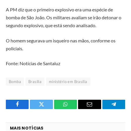
A PM diz que o primeiro explosivo era uma espécie de
bomba de São João. Os militares avaliam se irão detonar o
segundo explosivo, que está sendo analisado.
O homem segurava um isqueiro nas mãos, conforme os
policiais.
Fonte: Notícias de Santaluz
Bomba
Brasília
ministério em Brasília
Facebook
Twitter
O
E-
Telegra
que
mail
você
MAIS NOTÍCIAS