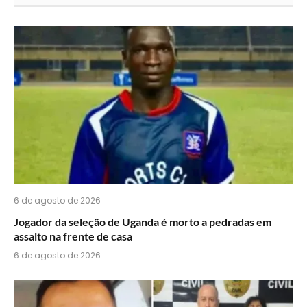
acha
do
WhatsApp?
6 de agosto de 2026
Jogador da seleção de Uganda é morto a pedradas em
assalto na frente de casa
6 de agosto de 2026