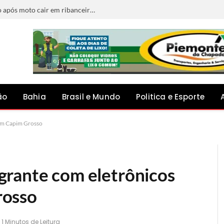
Jovem de 23 anos morre e pai fica ferido após moto cair em ribanceira na BA-052, em Ipirá
ão
Bahia
Brasil e Mundo
Politica e Esporte
em Capim Grosso
grante com eletrônicos
rosso
1 Minutos de Leitura