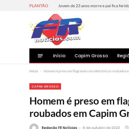
PLANTÃO
Início
Capim Grosso
Regi
Início
-
Homem é preso em flagrante com eletrônicos roubados 
CAPIM GROSSO
Homem é preso em fla
roubados em Capim G
Redação FR Notícias
8 de outubro de 2023