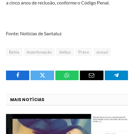
a cinco anos de reclusão, conforme o Código Penal.
Fonte: Notícias de Santaluz
Bahia
importunação
ônibus
Preso
sexual
Facebook
Twitter
O
E-
Telegra
que
mail
você
MAIS NOTÍCIAS
acha
do
WhatsApp?