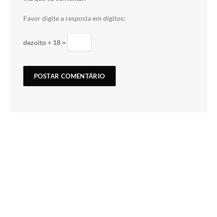
Favor digite a resposta em dígitos:
dezoito + 18 =