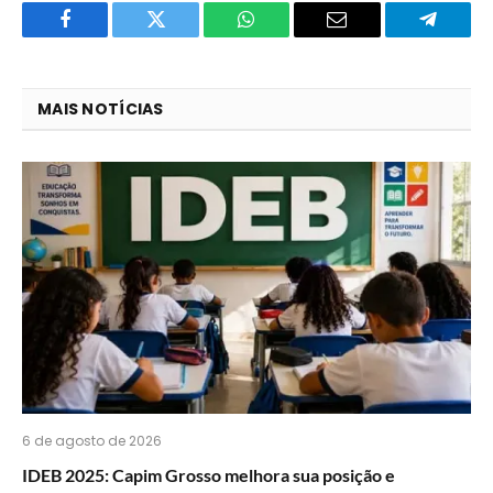
Facebook
Twitter
O
E-
Telegra
que
mail
você
MAIS NOTÍCIAS
acha
do
WhatsApp?
6 de agosto de 2026
IDEB 2025: Capim Grosso melhora sua posição e