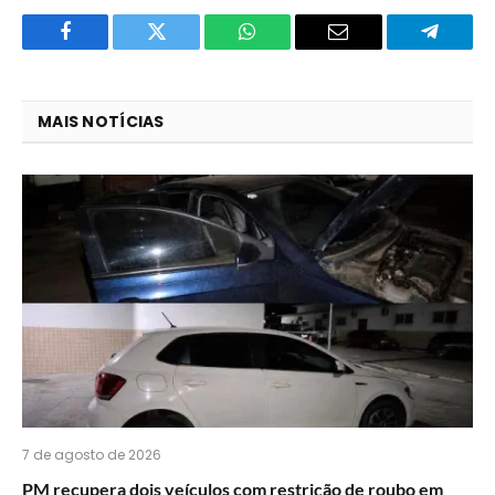
Facebook
Twitter
O
E-
Telegra
que
mail
você
MAIS NOTÍCIAS
acha
do
WhatsApp?
7 de agosto de 2026
PM recupera dois veículos com restrição de roubo em