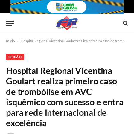
Início
-
Hospital Regional Vicentina Goulart realiza primeiro caso de trombólise em AVC isquêmico com sucesso e entra para rede internacional de excelência
REGIÃO
Hospital Regional Vicentina
Goulart realiza primeiro caso
de trombólise em AVC
isquêmico com sucesso e entra
para rede internacional de
excelência