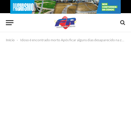
Início
-
Idoso é encontrado morto Após ficar alguns dias desaparecido na zona rural de Quijingue