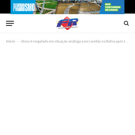
Início
-
Idoso é resgatado em situação análoga à escravidão na Bahia após trabalhar como caseiro por 17 anos sem receber salário