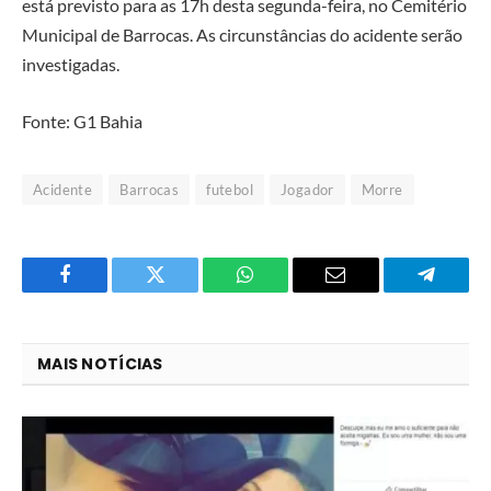
está previsto para as 17h desta segunda-feira, no Cemitério
Municipal de Barrocas. As circunstâncias do acidente serão
investigadas.
Fonte: G1 Bahia
Acidente
Barrocas
futebol
Jogador
Morre
Facebook
Twitter
O
E-
Telegra
que
mail
você
MAIS NOTÍCIAS
acha
do
WhatsApp?