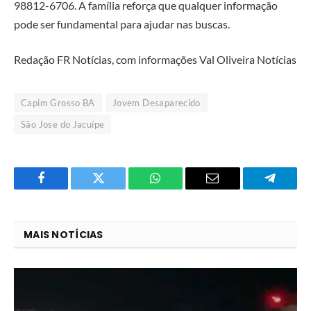
98812-6706. A família reforça que qualquer informação
pode ser fundamental para ajudar nas buscas.
Redação FR Notícias, com informações Val Oliveira Notícias
Capim Grosso BA
Jovem Desaparecido
São Jose do Jacuípe
Facebook
Twitter
O
E-
Telegra
que
mail
você
MAIS NOTÍCIAS
acha
do
WhatsApp?