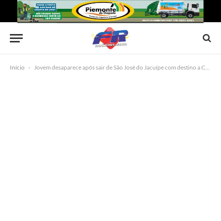
Início
-
Jovem desaparece após sair de São José do Jacuípe com destino a Capim Grosso