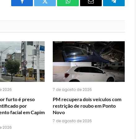
Facebook
Twitter
O
E-
Telegrama
que
mail
você
acha
do
WhatsApp?
e 2026
7 de agosto de 2026
or furto é preso
PM recupera dois veículos com
ntificado por
restrição de roubo em Ponto
nto facial em Capim
Novo
7 de agosto de 2026
e 2026