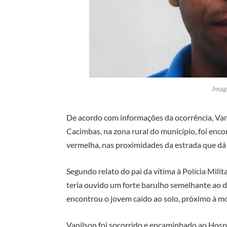
Imag
De acordo com informações da ocorrência, Van
Cacimbas, na zona rural do município, foi en
vermelha, nas proximidades da estrada que dá
Segundo relato do pai da vítima à Polícia Mili
teria ouvido um forte barulho semelhante ao de
encontrou o jovem caído ao solo, próximo à mo
Vanilson foi socorrido e encaminhado ao Hosp