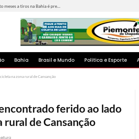
Foragido por matar jovem grávida de oito meses a tiros na Bahia é preso em Minas Gerais
ão
Bahia
Brasil e Mundo
Politica e Esporte
cicleta na zona rural de Cansanção
encontrado ferido ao lado
a rural de Cansanção
eitura