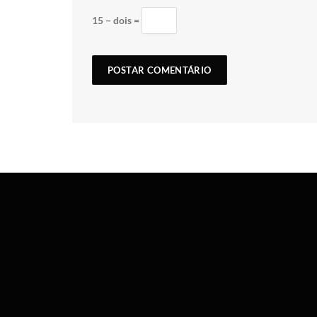
15 − dois =