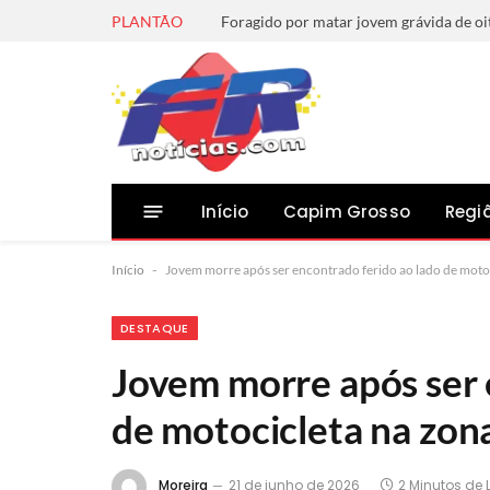
PLANTÃO
Início
Capim Grosso
Regi
Início
-
Jovem morre após ser encontrado ferido ao lado de moto
DESTAQUE
Jovem morre após ser 
de motocicleta na zon
Moreira
21 de junho de 2026
2 Minutos de L