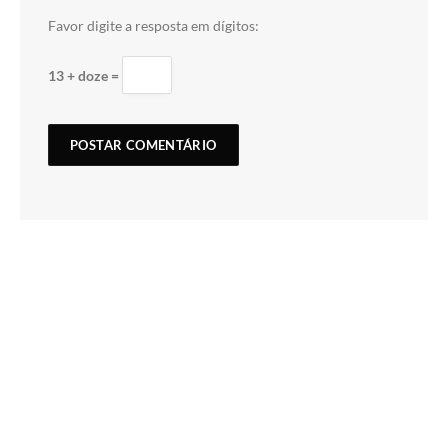
Favor digite a resposta em dígitos:
13 + doze =