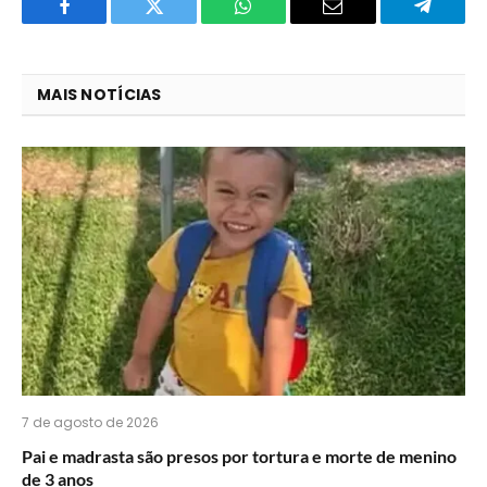
Facebook
Twitter
O
E-
Telegra
que
mail
você
MAIS NOTÍCIAS
acha
do
WhatsApp?
7 de agosto de 2026
Pai e madrasta são presos por tortura e morte de menino
de 3 anos