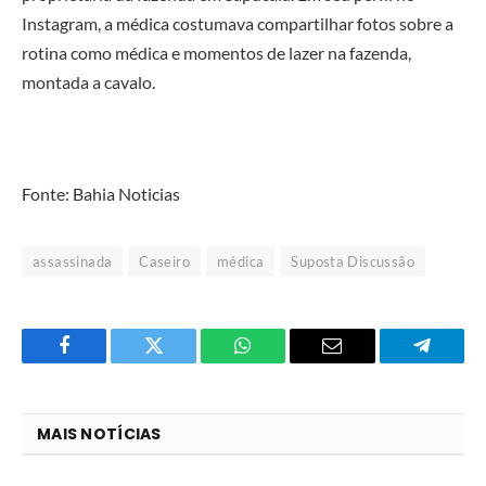
Instagram, a médica costumava compartilhar fotos sobre a
rotina como médica e momentos de lazer na fazenda,
montada a cavalo.
Fonte: Bahia Noticias
assassinada
Caseiro
médica
Suposta Discussão
Facebook
Twitter
O
E-
Telegra
que
mail
você
MAIS NOTÍCIAS
acha