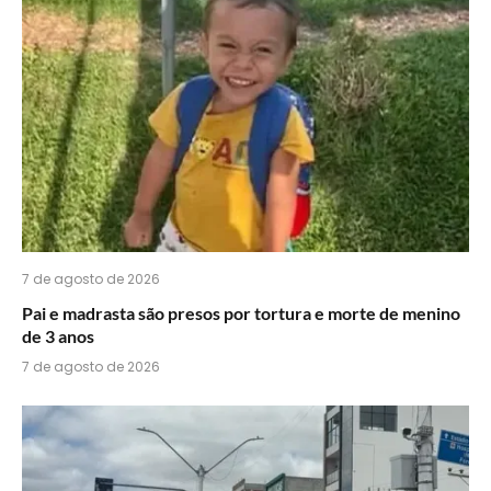
do
WhatsApp?
7 de agosto de 2026
Pai e madrasta são presos por tortura e morte de menino
de 3 anos
7 de agosto de 2026