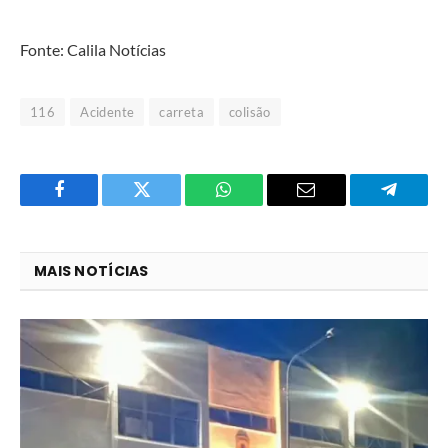
Fonte: Calila Notícias
116
Acidente
carreta
colisão
Facebook
Twitter
O
E-
Telegra
que
mail
você
MAIS NOTÍCIAS
acha
do
WhatsApp?