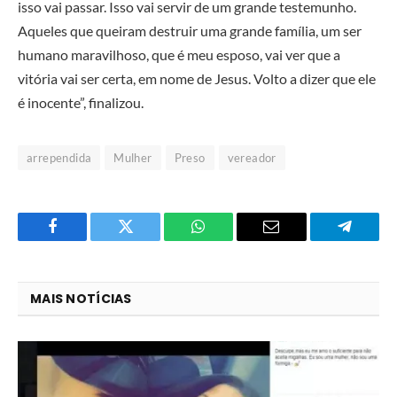
isso vai passar. Isso vai servir de um grande testemunho.
Aqueles que queiram destruir uma grande família, um ser
humano maravilhoso, que é meu esposo, vai ver que a
vitória vai ser certa, em nome de Jesus. Volto a dizer que ele
é inocente”, finalizou.
arrependida
Mulher
Preso
vereador
Facebook
Twitter
O
E-
Telegra
que
mail
você
MAIS NOTÍCIAS
acha
do
WhatsApp?