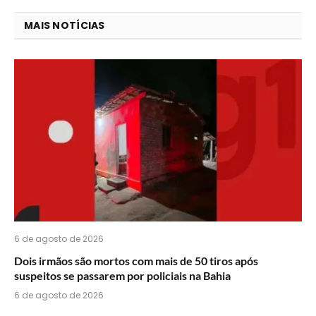
que
mail
você
MAIS NOTÍCIAS
acha
do
WhatsApp?
6 de agosto de 2026
Dois irmãos são mortos com mais de 50 tiros após
suspeitos se passarem por policiais na Bahia
6 de agosto de 2026