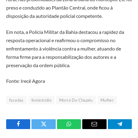
preso e conduzido ao Plantão Central, onde ficou à
disposição da autoridade policial competente.
Em nota, a Polícia Militar da Bahia destacou a rapidez da
resposta operacional e reafirmou o compromisso no
enfrentamento à violência contra a mulher, atuando de
forma firme para a responsabilização dos autores e a
preservação da ordem pública.
Fonte: Irecê Agora
facadas
feminicídio
Morro Do Chapéu
Mulher
Facebook
Twitter
O
E-
Telegra