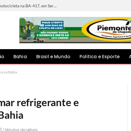
Mulher morre após sofrer acidente de motocicleta na BA-417, em Serrolândia
ão
Bahia
Brasil e Mundo
Politica e Esporte
ca na Bahia
ar refrigerante e
Bahia
1 Minutos de Leitura