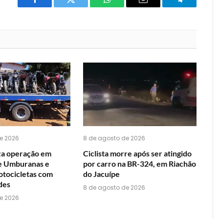
Facebook
Twitter
O
E-
Telegrama
que
mail
você
acha
do
WhatsApp?
e 2026
8 de agosto de 2026
iza operação em
Ciclista morre após ser atingido
e Umburanas e
por carro na BR-324, em Riachão
tocicletas com
do Jacuípe
des
8 de agosto de 2026
e 2026