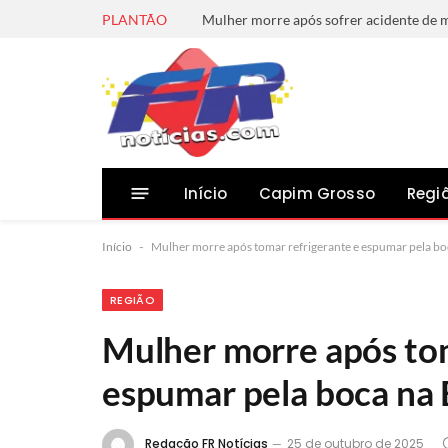
PLANTÃO
Início
Capim Grosso
Regi
Início
-
Mulher morre após tomar refrigerante e espumar pela bo
REGIÃO
Mulher morre após tom
espumar pela boca na 
Redação FR Notícias
25 de outubro de 2025