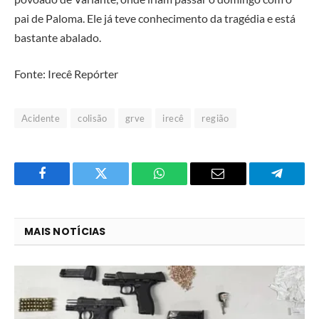
pai de Paloma. Ele já teve conhecimento da tragédia e está
bastante abalado.
Fonte: Irecê Repórter
Acidente
colisão
grve
irecê
região
Facebook
Twitter
O
E-
Telegra
que
mail
você
MAIS NOTÍCIAS
acha
do
WhatsApp?