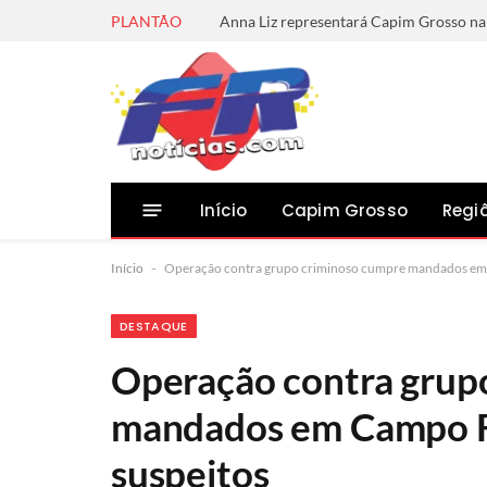
PLANTÃO
Início
Capim Grosso
Regi
Início
-
Operação contra grupo criminoso cumpre mandados em
DESTAQUE
Operação contra grup
mandados em Campo F
suspeitos