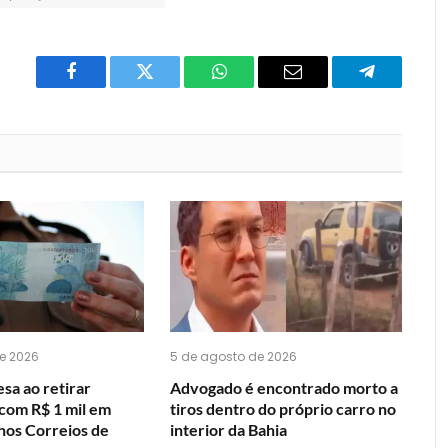
Facebook
Twitter
O
E-
Telegrama
que
mail
você
acha
do
WhatsApp?
e 2026
5 de agosto de 2026
sa ao retirar
Advogado é encontrado morto a
om R$ 1 mil em
tiros dentro do próprio carro no
 nos Correios de
interior da Bahia