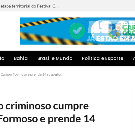
Anna Liz representará Capim Grosso na etapa territorial do Festival Canto do Jacuípe, em Baixa Grande
ão
Bahia
Brasil e Mundo
Politica e Esporte
 Campo Formoso e prende 14 suspeitos
o criminoso cumpre
ormoso e prende 14