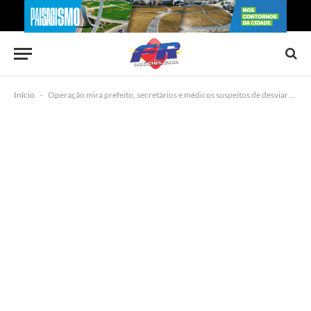
Início
-
Operação mira prefeito, secretários e médicos suspeitos de desviar R$ 12 milhões da saúde pública na Bahia